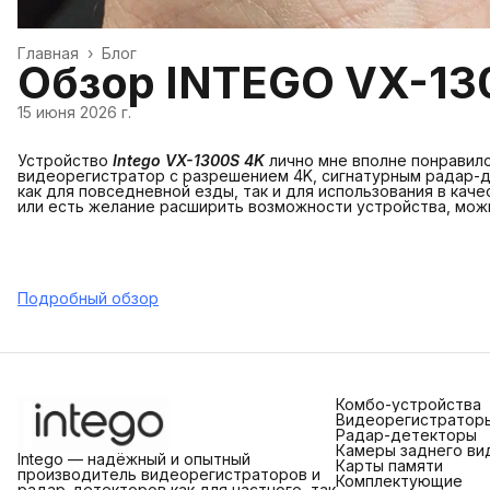
Главная
›
Блог
Обзор INTEGO VX-130
15 июня 2026 г.
Устройство
Intego VX-1300S 4K
лично мне вполне понравило
видеорегистратор с разрешением 4K, сигнатурным радар-
как для повседневной езды, так и для использования в кач
или есть желание расширить возможности устройства, мож
Подробный обзор
Комбо-устройства
Видеорегистратор
Радар-детекторы
Камеры заднего ви
Intego — надёжный и опытный
Карты памяти
производитель видеорегистраторов и
Комплектующие
радар-детекторов как для частного, так