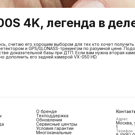
0S 4K, легенда в дел
сь, считаю его хорошим выбором для тех кто хочет получить
детектором и GPS/GLONASS-трекингом по разумной цене. Под
естве доказательной базы при ДТП. Если вам нужна вторая кам
но дополнить его задней камерой VX-050 HD.
О бренде
Контакт
ы
Техподдержка
Адрес
Обновления
Москва, 
да
Сервисные центры
1
Условия гарантии
Телефон
Многоканальные
8 (995) 