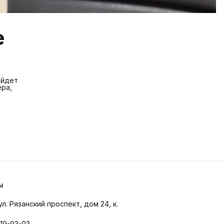
е
ойдет
ера,
ы
ул. Рязанский проспект, дом 24, к.
019-93-03